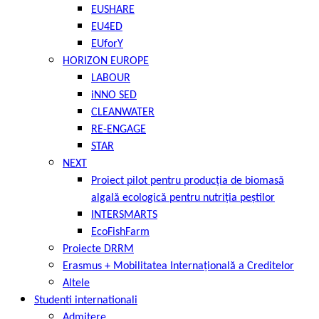
EUSHARE
EU4ED
EUforY
HORIZON EUROPE
LABOUR
iNNO SED
CLEANWATER
RE-ENGAGE
STAR
NEXT
Proiect pilot pentru producția de biomasă
algală ecologică pentru nutriția peștilor
INTERSMARTS
EcoFishFarm
Proiecte DRRM
Erasmus + Mobilitatea Internațională a Creditelor
Altele
Studenti internationali
Admitere