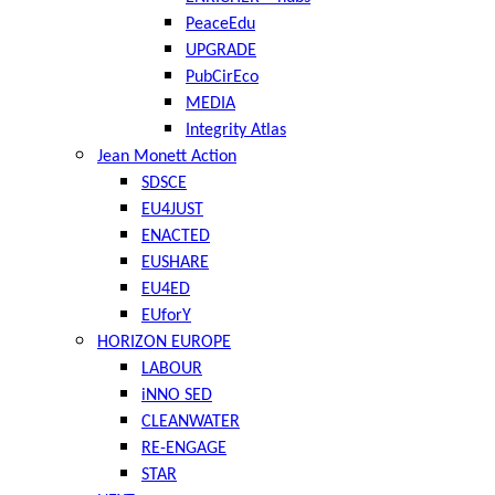
PeaceEdu
UPGRADE
PubCirEco
MEDIA
Integrity Atlas
Jean Monett Action
SDSCE
EU4JUST
ENACTED
EUSHARE
EU4ED
EUforY
HORIZON EUROPE
LABOUR
iNNO SED
CLEANWATER
RE-ENGAGE
STAR