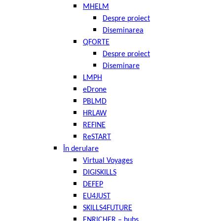
MHELM
Despre proiect
Diseminarea
QFORTE
Despre proiect
Diseminare
LMPH
eDrone
PBLMD
HRLAW
REFINE
ReSTART
În derulare
Virtual Voyages
DIGISKILLS
DEFEP
EU4JUST
SKILLS4FUTURE
ENRICHER – hubs