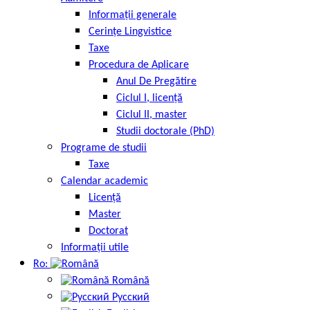
Informații generale
Cerințe Lingvistice
Taxe
Procedura de Aplicare
Anul De Pregătire
Ciclul I, licență
Ciclul II, master
Studii doctorale (PhD)
Programe de studii
Taxe
Calendar academic
Licență
Master
Doctorat
Informații utile
Ro:
Română
Русский