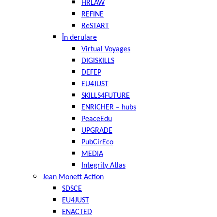
HRLAW
REFINE
ReSTART
În derulare
Virtual Voyages
DIGISKILLS
DEFEP
EU4JUST
SKILLS4FUTURE
ENRICHER – hubs
PeaceEdu
UPGRADE
PubCirEco
MEDIA
Integrity Atlas
Jean Monett Action
SDSCE
EU4JUST
ENACTED