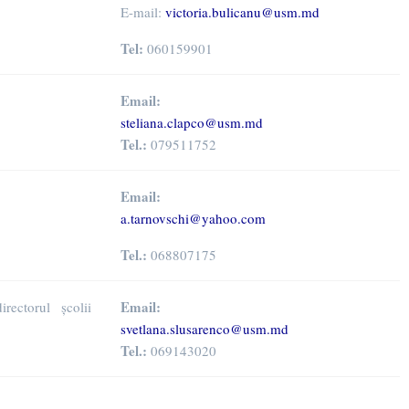
E-mail:
victoria.bulicanu@usm.md
Tel:
060159901
Email:
steliana.clapco@usm.md
Tel.:
079511752
Email:
a.tarnovschi@yahoo.com
Tel.:
068807175
Email:
rectorul școlii
svetlana.slusarenco@usm.md
Tel.:
069143020