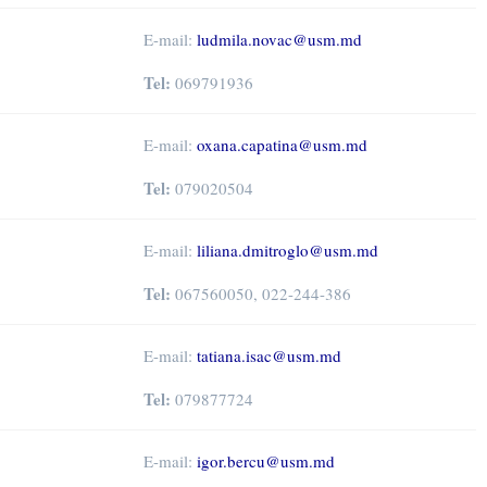
E-mail:
ludmila.novac@usm.md
Tel:
069791936
E-mail:
oxana.capatina@usm.md
Tel:
079020504
E-mail:
liliana.dmitroglo@usm.md
Tel:
067560050, 022-244-386
E-mail:
tatiana.isac@usm.md
Tel:
079877724
E-mail:
igor.bercu@usm.md