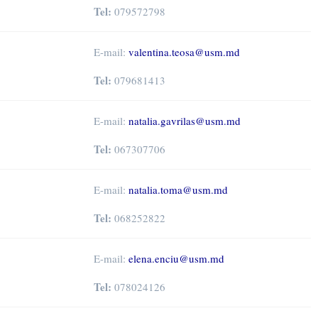
Tel:
079572798
E-mail:
valentina.teosa@usm.md
Tel:
079681413
E-mail:
natalia.gavrilas@usm.md
Tel:
067307706
E-mail:
natalia.toma@usm.md
Tel:
068252822
E-mail:
elena.enciu@usm.md
Tel:
078024126