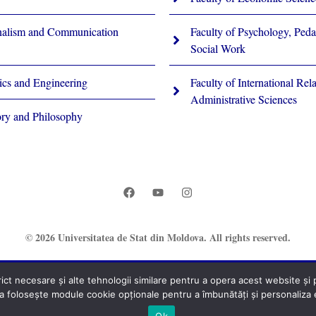
rnalism and Communication
Faculty of Psychology, Ped
Social Work
ics and Engineering
Faculty of International Rela
Administrative Sciences
ory and Philosophy
© 2026 Universitatea de Stat din Moldova. All rights reserved.
t necesare și alte tehnologii similare pentru a opera acest website și pe
®
 folosește module cookie opționale pentru a îmbunătăți și personaliza ex
Secție Programare Web al USM
Ok