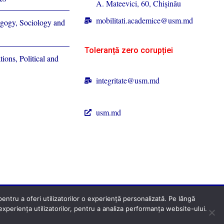
A. Mateevici, 60, Chișinău
mobilitati.academice@usm.md
agogy, Sociology and
Toleranță zero corupției
tions, Political and
integritate@usm.md
usm.md
ntru a oferi utilizatorilor o experiență personalizată. Pe lângă
periența utilizatorilor, pentru a analiza performanța website-ului.