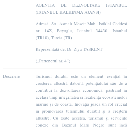
AGENȚIA DE DEZVOLTARE ISTANBUL
(ISTANBUL KALKINMA AJANSI)
Adresă: Str. Asmalı Mescit Mah. Istiklal Caddesi
nr. 14Z, Beyoglu, Istanbul 34430, Istanbul
(TR10), Turcia (TR)
Reprezentată de: Dr. Ziya TASKENT
(„Partenerul nr. 4”)
Descriere
Turismul durabil este un element esențial în
creșterea albastră datorită potențialului său de a
contribui la dezvoltarea economică, păstrând în
același timp integritatea și reziliența ecosistemelor
marine și de coastă. Inovația joacă un rol crucial
în promovarea turismului durabil și a creșterii
albastre. Cu toate acestea, turismul și serviciile
conexe din Bazinul Mării Negre sunt încă