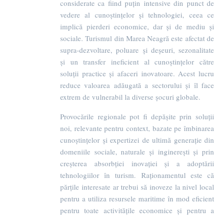
considerate ca fiind puțin intensive din punct de
vedere al cunoștințelor și tehnologiei, ceea ce
implică pierderi economice, dar și de mediu și
sociale. Turismul din Marea Neagră este afectat de
supra-dezvoltare, poluare și deșeuri, sezonalitate
și un transfer ineficient al cunoștințelor către
soluții practice și afaceri inovatoare. Acest lucru
reduce valoarea adăugată a sectorului și îl face
extrem de vulnerabil la diverse șocuri globale.
Provocările regionale pot fi depășite prin soluții
noi, relevante pentru context, bazate pe îmbinarea
cunoștințelor și expertizei de ultimă generație din
domeniile sociale, naturale și inginerești și prin
creșterea absorbției inovației și a adoptării
tehnologiilor în turism. Raționamentul este că
părțile interesate ar trebui să inoveze la nivel local
pentru a utiliza resursele maritime în mod eficient
pentru toate activitățile economice și pentru a