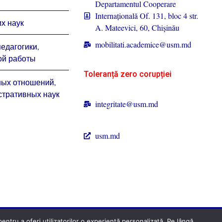
Departamentul Cooperare
Internațională Of. 131, bloc 4 str.
х наук
A. Mateevici, 60, Chișinău
mobilitati.academice@usm.md
педагогики,
ой работы
Toleranță zero corupției
ных отношений,
стративных наук
integritate@usm.md
usm.md
ntru a oferi utilizatorilor o experiență personalizată. Pe lângă