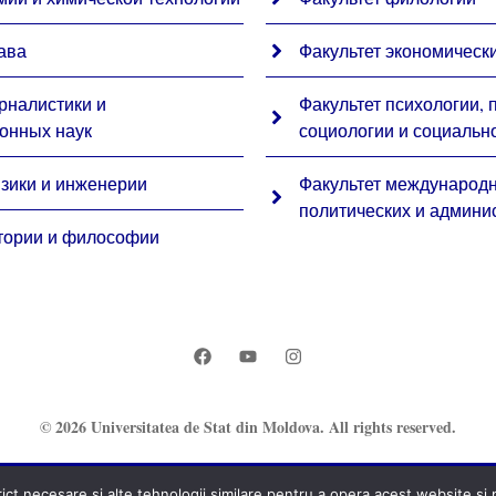
ава
Факультет экономически
рналистики и
Факультет психологии, 
онных наук
социологии и социальн
изики и инженерии
Факультет международ
политических и админи
стории и философии
© 2026 Universitatea de Stat din Moldova. All rights reserved.
t necesare și alte tehnologii similare pentru a opera acest website și pe