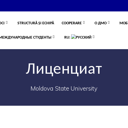
DCI
STRUCTURĂ ȘI ECHIPĂ
COOPERARE
О ДМО
МОБ
МЕЖДУНАРОДНЫЕ СТУДЕНТЫ
RU:
Лиценциат
Moldova State University