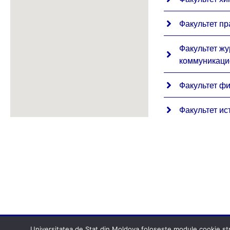
Факультет пр
Факультет жу
коммуникаци
Факультет ф
Факультет и
Universitatea de Stat din Moldova folosește module cookie stric