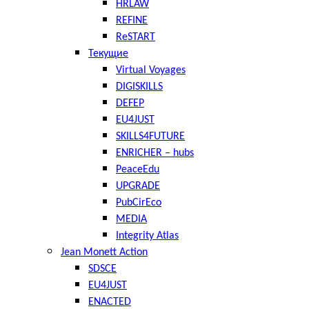
HRLAW
REFINE
ReSTART
Текущие
Virtual Voyages
DIGISKILLS
DEFEP
EU4JUST
SKILLS4FUTURE
ENRICHER – hubs
PeaceEdu
UPGRADE
PubCirEco
MEDIA
Integrity Atlas
Jean Monett Action
SDSCE
EU4JUST
ENACTED