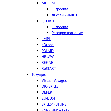
MHELM
О проекте
Диссеминация
QFORTE
О проекте
Расспространение
LMPH
eDrone
PBLMD
HRLAW
REFINE
ReSTART
Текущие
Virtual Voyages
DIGISKILLS
DEFEP
EU4JUST
SKILLS4FUTURE
ENRICHER – hubs