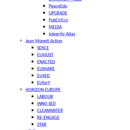
PeaceEdu
UPGRADE
PubCirEco
MEDIA
Integrity Atlas
Jean Monett Action
SDSCE
EU4JUST
ENACTED
EUSHARE
EU4ED
EUforY
HORIZON EUROPE
LABOUR
iNNO SED
CLEANWATER
RE-ENGAGE
STAR