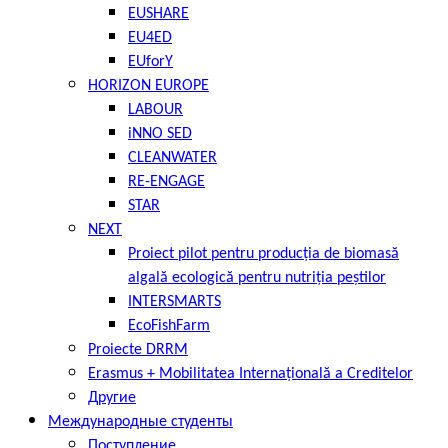
EUSHARE
EU4ED
EUforY
HORIZON EUROPE
LABOUR
iNNO SED
CLEANWATER
RE-ENGAGE
STAR
NEXT
Proiect pilot pentru producția de biomasă
algală ecologică pentru nutriția peștilor
INTERSMARTS
EcoFishFarm
Proiecte DRRM
Erasmus + Mobilitatea Internațională a Creditelor
Другие
Международные студенты
Поступление