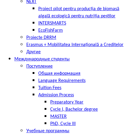
NEXT
Proiect pilot pentru producția de biomasă
algală ecologică pentru nutriția peștilor
INTERSMARTS
EcoFishFarm
Proiecte DRRM
Erasmus + Mobilitatea Internațională a Creditelor
Другие
Международные студенты
Поступление
Общая информация
Language Requirements
Tuition Fees
Admission Process
Preparatory Year
Cycle I, Bachelor degree
MASTER
PhD, Cycle III
Учебные программы