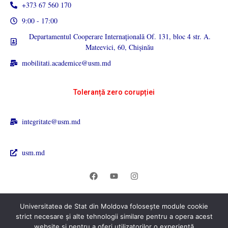
+373 67 560 170
9:00 - 17:00
Departamentul Cooperare Internațională Of. 131, bloc 4 str. A.
Mateevici, 60, Chișinău
mobilitati.academice@usm.md
Toleranță zero corupției
integritate@usm.md
usm.md
Universitatea de Stat din Moldova folosește module cookie
© 2026 Universitatea de Stat din Moldova. All rights reserved.
strict necesare și alte tehnologii similare pentru a opera acest
website și pentru a oferi utilizatorilor o experiență