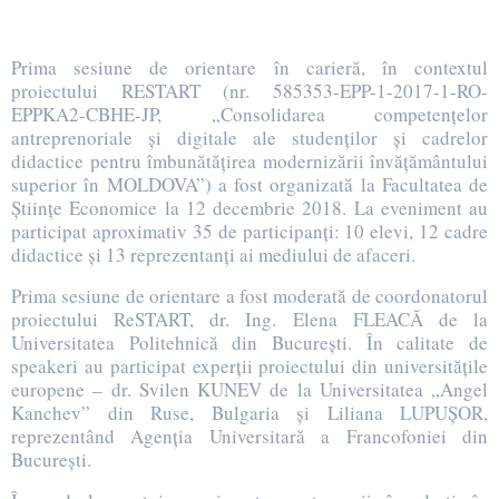
Prima sesiune de orientare în carieră, în contextul
proiectului RESTART (nr. 585353-EPP-1-2017-1-RO-
EPPKA2-CBHE-JP, „Consolidarea competențelor
antreprenoriale și digitale ale studenților și cadrelor
didactice pentru îmbunătățirea modernizării învățământului
superior în MOLDOVA”) a fost organizată la Facultatea de
Științe Economice la 12 decembrie 2018. La eveniment au
participat aproximativ 35 de participanți: 10 elevi, 12 cadre
didactice și 13 reprezentanți ai mediului de afaceri.
Prima sesiune de orientare a fost moderată de coordonatorul
proiectului ReSTART, dr. Ing. Elena FLEACĂ de la
Universitatea Politehnică din București. În calitate de
speakeri au participat experții proiectului din universitățile
europene – dr. Svilen KUNEV de la Universitatea „Angel
Kanchev” din Ruse, Bulgaria și Liliana LUPUȘOR,
reprezentând Agenția Universitară a Francofoniei din
București.